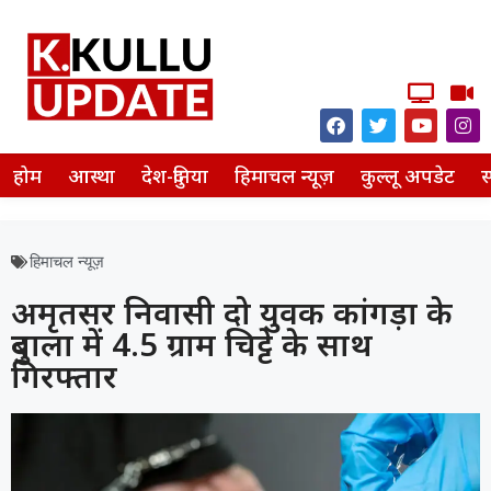
होम
आस्था
देश-दुनिया
हिमाचल न्यूज़
कुल्लू अपडेट
स
हिमाचल न्यूज़
अमृतसर निवासी दो युवक कांगड़ा के
दुबाला में 4.5 ग्राम चिट्टे के साथ
गिरफ्तार