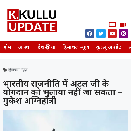
होम
आस्था
देश-दुनिया
हिमाचल न्यूज़
कुल्लू अपडेट
स
हिमाचल न्यूज़
भारतीय राजनीति में अटल जी के
योगदान को भुलाया नहीं जा सकता –
मुकेश अग्निहोत्री