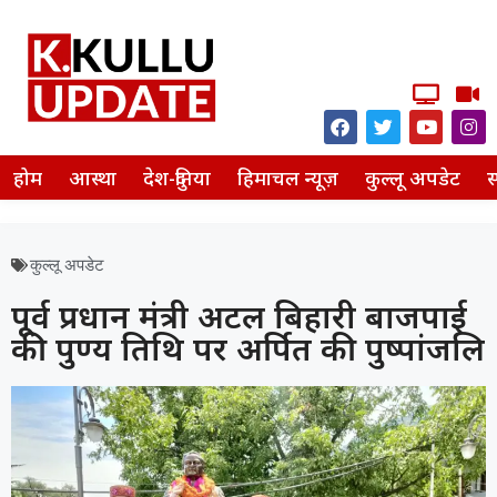
होम
आस्था
देश-दुनिया
हिमाचल न्यूज़
कुल्लू अपडेट
स
कुल्लू अपडेट
पूर्व प्रधान मंत्री अटल बिहारी बाजपाई
की पुण्य तिथि पर अर्पित की पुष्पांजलि