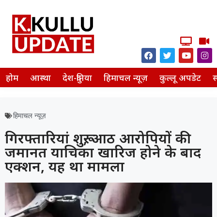
होम
आस्था
देश-दुनिया
हिमाचल न्यूज़
कुल्लू अपडेट
स
हिमाचल न्यूज़
गिरफ्तारियां शुरू, आठ आरोपियों की
जमानत याचिका खारिज होने के बाद
एक्शन, यह था मामला