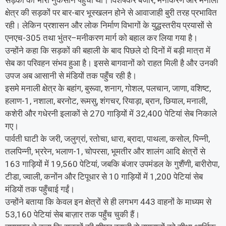
सड़कों को भारी नुकसान पहुँचा था। विशेषकर बंजार, मनीकरण और मनाली
क्षेत्र की सड़कों पर बार-बार भूस्खलन होने से आवाजाही बुरी तरह प्रभावित
रही। लेकिन प्रशासन और लोक निर्माण विभागों के युद्धस्तरीय प्रयासों से
एनएच-305 तथा भुंतर–मनीकरण मार्ग को बहाल कर लिया गया है।
उन्होंने कहा कि सड़कों की बहाली के बाद पिछले दो दिनों में बड़ी मात्रा में
सेब का परिवहन संभव हुआ है। इससे बागवानों को राहत मिली है और उनकी
उपज अब आसानी से मंडियों तक पहुँच रही है।
इसमे मनाली क्षेत्र के बहांग, बुरूवा, शनाग, गोशल, पलचान, जाणा, वशिष्ट,
हलाण-1, नशाला, बरनोट, रूमसु, शंगचर, रियाड़ा, ब्रान, छियाल, मनाली,
कशेरी और गधेरनी इलाकों से 270 गाड़ियों में 32,400 पेटियां सेब निकाले
गए।
पार्वती घाटी के जरी, जलुग्रां, रतोचा, धारा, ब्रादा, पाथला, कसोल, पिन्नी,
तलपिन्नी, भ्ररेन, भलाण-1, चोपरसा, भूमतीर और शालंग आदि क्षेत्रों से
163 गाड़ियों में 19,560 पेटियां, जबकि बंजार उपमंडल के गुशैंणी, बारीरोपा,
टीडा, ज्वाली, कनोंन और टिपूधार से 10 गाड़ियों में 1,200 पेटियां सेब
मंडियों तक पहुँचाई गईं।
उन्होंने बताया कि केवल इन क्षेत्रों से ही लगभग 443 वाहनों के माध्यम से
53,160 पेटियां सेब बाज़ार तक पहुँच चुकी हैं।