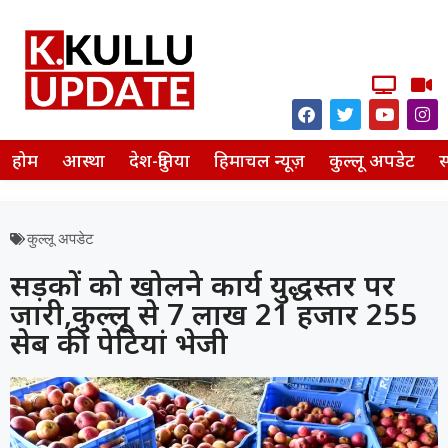
होम
आस्था
देश-दुनिया
हिमाचल न्यूज़
कुल्लू अपडेट
स
कुल्लू अपडेट
सड़कों को खोलने कार्य युद्धस्तर पर
जारी,कुल्लू से 7 लाख 21 हजार 255
सेब की पेटियां भेजी